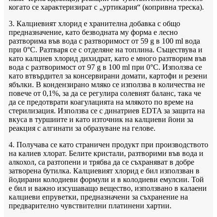
когато се характеризират с „уртикария“ (копривна треска).
3. Калциевият хлорид е хранителна добавка с общо
предназначение, като безводната му форма е лесно
разтворима във вода с разтворимост от 59 g в 100 ml вода
при 0°C. Разтваря се с отделяне на топлина. Съществува и
като калциев хлорид дихидрат, като е много разтворим във
вода с разтворимост от 97 g в 100 ml при 0°C. Използва се
като втвърдител за консервирани домати, картофи и резени
ябълки. В кондензирано мляко се използва в количества не
повече от 0,1%, за да се регулира солевият баланс, така че
да се предотврати коагулацията на млякото по време на
стерилизация. Използва се с динатриев EDTA за защита на
вкуса в туршиите и като източник на калциеви йони за
реакция с алгинати за образуване на гелове.
4. Получава се като страничен продукт при производството
на калиев хлорат. Белите кристали, разтворими във вода и
алкохол, са разтопени и трябва да се съхраняват в добре
затворена бутилка. Калциевият хлорид е бил използван в
йодирани колодиеви формули и в колодиеви емулсии. Той
е бил и важно изсушаващо вещество, използвано в калаени
калциеви епруветки, предназначени за съхранение на
предварително чувствителни платинени хартии.