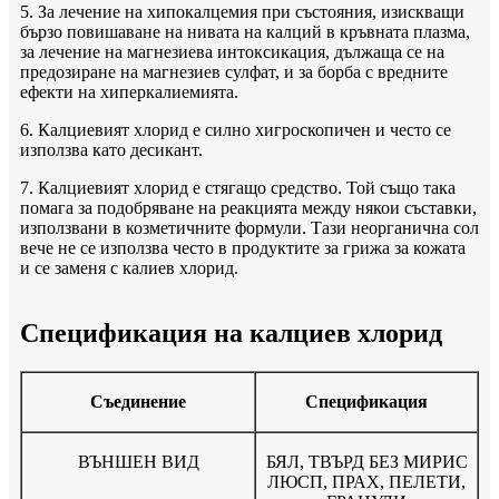
5. За лечение на хипокалцемия при състояния, изискващи
бързо повишаване на нивата на калций в кръвната плазма,
за лечение на магнезиева интоксикация, дължаща се на
предозиране на магнезиев сулфат, и за борба с вредните
ефекти на хиперкалиемията.
6. Калциевият хлорид е силно хигроскопичен и често се
използва като десикант.
7. Калциевият хлорид е стягащо средство. Той също така
помага за подобряване на реакцията между някои съставки,
използвани в козметичните формули. Тази неорганична сол
вече не се използва често в продуктите за грижа за кожата
и се заменя с калиев хлорид.
Спецификация на калциев хлорид
Съединение
Спецификация
ВЪНШЕН ВИД
БЯЛ, ТВЪРД БЕЗ МИРИС
ЛЮСП, ПРАХ, ПЕЛЕТИ,