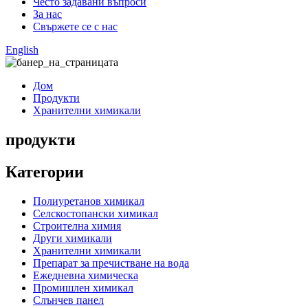
Често задавани въпроси
За нас
Свържете се с нас
English
Дом
Продукти
Хранителни химикали
продукти
Категории
Полиуретанов химикал
Селскостопански химикал
Строителна химия
Други химикали
Хранителни химикали
Препарат за пречистване на вода
Ежедневна химическа
Промишлен химикал
Слънчев панел