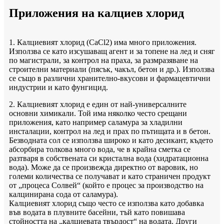
Приложения на калциев хлорид
1. Калциевият хлорид (CaCl2) има много приложения.
Използва се като изсушаващ агент и за топене на лед и сняг
по магистрали, за контрол на праха, за размразяване на
строителни материали (пясък, чакъл, бетон и др.). Използва
се също в различни хранително-вкусови и фармацевтични
индустрии и като фунгицид.
2. Калциевият хлорид е един от най-универсалните
основни химикали. Той има няколко често срещани
приложения, като например саламура за хладилни
инсталации, контрол на лед и прах по пътищата и в бетон.
Безводната сол се използва широко и като десикант, където
абсорбира толкова много вода, че в крайна сметка се
разтваря в собствената си кристална вода (хидратационна
вода). Може да се произвежда директно от варовик, но
големи количества се получават и като страничен продукт
от „процеса Солвей“ (който е процес за производство на
калцинирана сода от саламура).
Калциевият хлорид също често се използва като добавка
във водата в плувните басейни, тъй като повишава
стойността на „калциевата твърдост“ на водата. Други