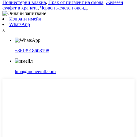
Полиестерни влакна
,
Прах от пигмент на смола
,
Железен
сулфат в храната
,
Червен железен оксид
,
Изпрати имейл
WhatsApp
x
+8613918608198
luna@incheeintl.com