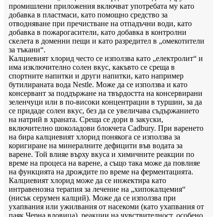
промишлени приложения включват употребата му като
добавка в пластмаси, като помощно средство за
отводняване при пречистване на отпадъчни води, като
добавка в пожарогасители, като добавка в контролни
скелета в доменни пещи и като разредител в „омекотители
за тъкани“.
Калциевият хлорид често се използва като „електролит“ и
има изключително солен вкус, какъвто се среща в
спортните напитки и други напитки, като например
бутилираната вода Nestle. Може да се използва и като
консервант за поддържане на твърдостта на консервирани
зеленчуци или в по-високи концентрации в туршии, за да
се придаде солен вкус, без да се увеличава съдържанието
на натрий в храната. Среща се дори в закуски,
включително шоколадови блокчета Cadbury. При варенето
на бира калциевият хлорид понякога се използва за
коригиране на минералните дефицити във водата за
варене. Той влияе върху вкуса и химичните реакции по
време на процеса на варене, а също така може да повлияе
на функцията на дрождите по време на ферментацията.
Калциевият хлорид може да се инжектира като
интравенозна терапия за лечение на „хипокалцемия“
(нисък серумен калций). Може да се използва при
ухапвания или ужилвания от насекоми (като ухапвания от
паяк Черна вдовица), реакции на чувствителност, особено