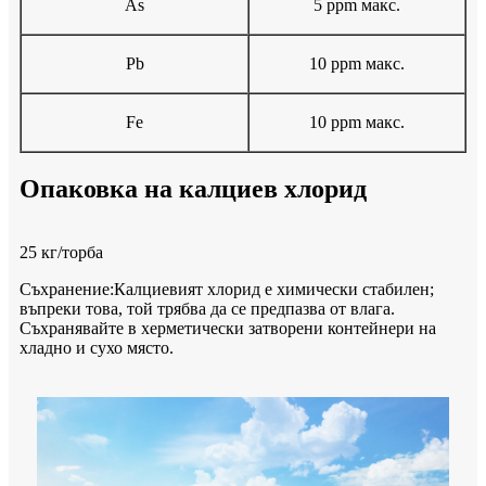
As
5 ppm макс.
Pb
10 ppm макс.
Fe
10 ppm макс.
Опаковка на калциев хлорид
25 кг/торба
Съхранение
:
Калциевият хлорид е химически стабилен;
въпреки това, той трябва да се предпазва от влага.
Съхранявайте в херметически затворени контейнери на
хладно и сухо място.