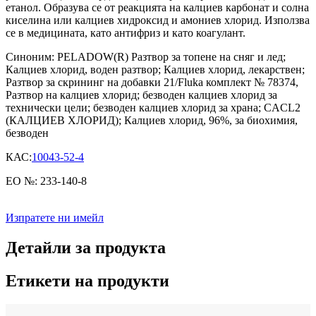
етанол. Образува се от реакцията на калциев карбонат и солна
киселина или калциев хидроксид и амониев хлорид. Използва
се в медицината, като антифриз и като коагулант.
Синоним: PELADOW(R) Разтвор за топене на сняг и лед;
Калциев хлорид, воден разтвор; Калциев хлорид, лекарствен;
Разтвор за скрининг на добавки 21/Fluka комплект № 78374,
Разтвор на калциев хлорид; безводен калциев хлорид за
технически цели; безводен калциев хлорид за храна; CACL2
(КАЛЦИЕВ ХЛОРИД); Калциев хлорид, 96%, за биохимия,
безводен
КАС:
10043-52-4
ЕО №: 233-140-8
Изпратете ни имейл
Детайли за продукта
Етикети на продукти