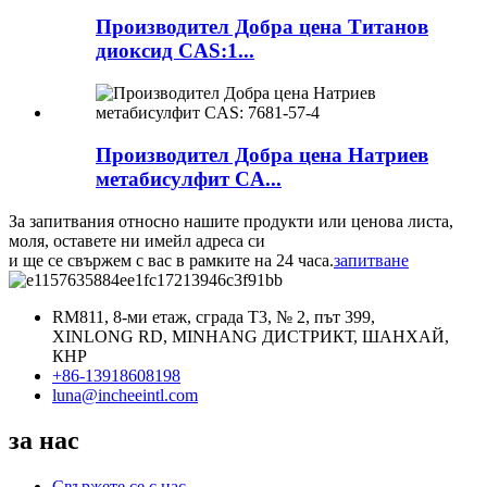
Производител Добра цена Титанов
диоксид CAS:1...
Производител Добра цена Натриев
метабисулфит CA...
За запитвания относно нашите продукти или ценова листа,
моля, оставете ни имейл адреса си
и ще се свържем с вас в рамките на 24 часа.
запитване
RM811, 8-ми етаж, сграда T3, № 2, път 399,
XINLONG RD, MINHANG ДИСТРИКТ, ШАНХАЙ,
КНР
+86-13918608198
luna@incheeintl.com
за нас
Свържете се с нас