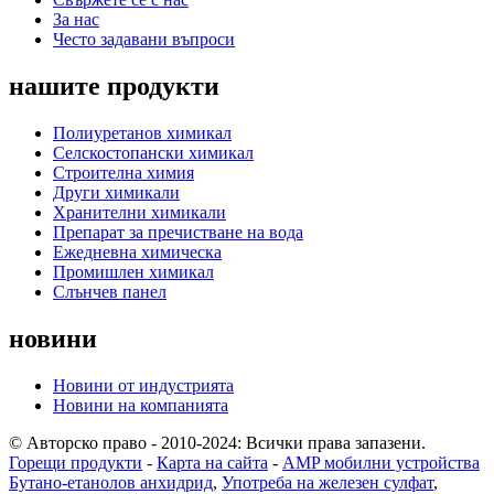
За нас
Често задавани въпроси
нашите продукти
Полиуретанов химикал
Селскостопански химикал
Строителна химия
Други химикали
Хранителни химикали
Препарат за пречистване на вода
Ежедневна химическа
Промишлен химикал
Слънчев панел
новини
Новини от индустрията
Новини на компанията
© Авторско право - 2010-2024: Всички права запазени.
Горещи продукти
-
Карта на сайта
-
AMP мобилни устройства
Бутано-етанолов анхидрид
,
Употреба на железен сулфат
,