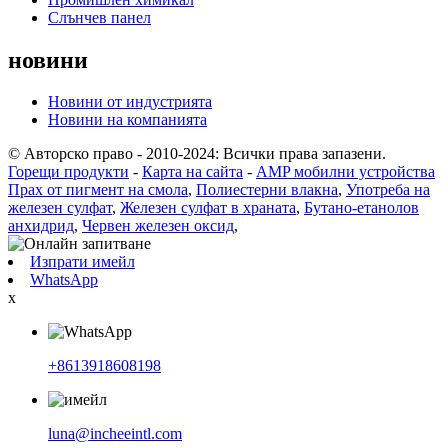
Слънчев панел
новини
Новини от индустрията
Новини на компанията
© Авторско право - 2010-2024: Всички права запазени.
Горещи продукти
-
Карта на сайта
-
AMP мобилни устройства
Прах от пигмент на смола
,
Полиестерни влакна
,
Употреба на
железен сулфат
,
Железен сулфат в храната
,
Бутано-етанолов
анхидрид
,
Червен железен оксид
,
Изпрати имейл
WhatsApp
x
+8613918608198
luna@incheeintl.com