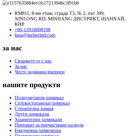
RM811, 8-ми етаж, сграда T3, № 2, път 399,
XINLONG RD, MINHANG ДИСТРИКТ, ШАНХАЙ,
КНР
+86-13918608198
luna@incheeintl.com
за нас
Свържете се с нас
За нас
Често задавани въпроси
нашите продукти
Полиуретанов химикал
Селскостопански химикал
Строителна химия
Други химикали
Хранителни химикали
Препарат за пречистване на вода
Ежедневна химическа
Промишлен химикал